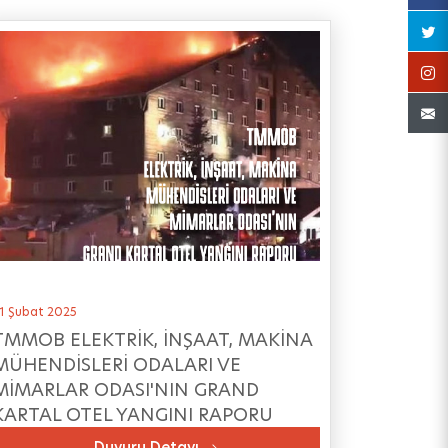
1 Şubat 2025
TMMOB ELEKTRİK, İNŞAAT, MAKİNA
MÜHENDİSLERİ ODALARI VE
MİMARLAR ODASI'NIN GRAND
KARTAL OTEL YANGINI RAPORU
Duyuru Detayı