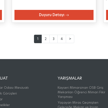
Duyuru Detayı
1
2
3
4
>
UAT
YARIŞMALAR
ar Odası Mevzuatı
Kayseri Mimarsinan OSB Giriş
Mekanları Öğrenci Mimari Fikir
k Görüşleri
Yarışması
ar
Yaşayan Miras Geçmişten
elikler
Geleceğe Mekan ve İnsan