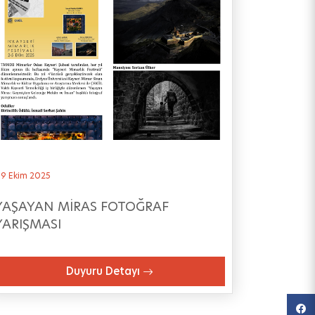
9 Ekim 2025
YAŞAYAN MİRAS FOTOĞRAF
YARIŞMASI
Duyuru Detayı