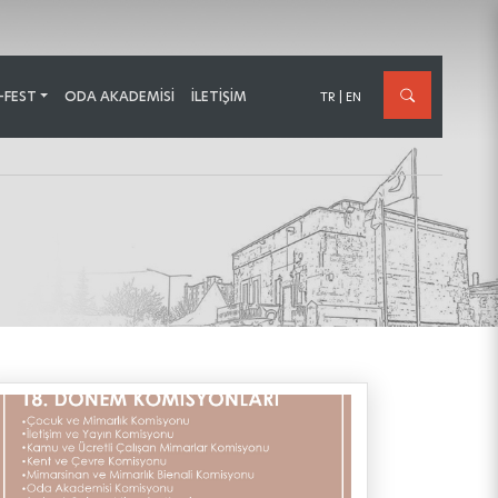
-FEST
ODA AKADEMİSİ
İLETIŞIM
TR
|
EN