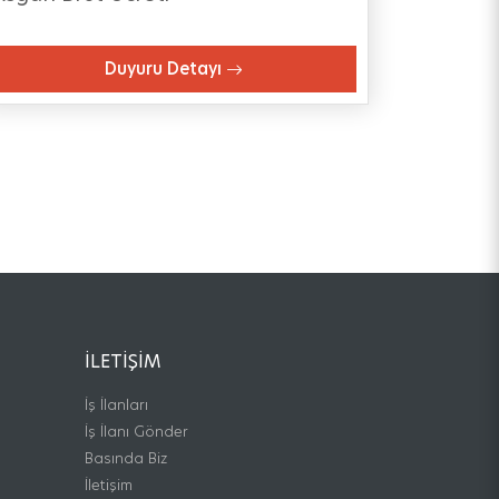
Duyuru Detayı
İLETIŞIM
İş İlanları
İş İlanı Gönder
Basında Biz
İletişim