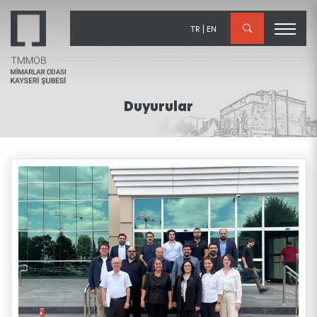
×
TR
|
EN
Duyurular