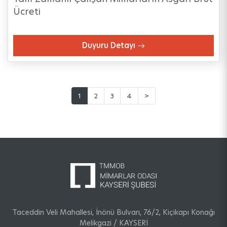
Ücreti
Duyuru Detayı
1
2
3
4
>
Taceddin Veli Mahallesi, İnönü Bulvarı, 76/2, Kiçikapı Konağı
Melikgazi / KAYSERİ